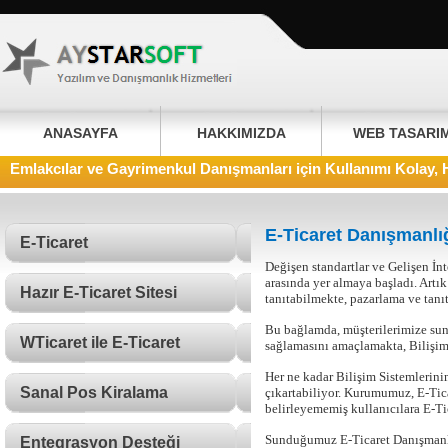
ANASAYFA
HAKKIMIZDA
WEB TASARI
Emlakcılar ve Gayrimenkul Danışmanları için Kullanımı Kolay, 
E-Ticaret Danışmanlı
E-Ticaret
Değişen standartlar ve Gelişen İn
arasında yer almaya başladı. Artı
Hazır E-Ticaret Sitesi
tanıtabilmekte, pazarlama ve tanıt
Bu bağlamda, müşterilerimize su
WTicaret ile E-Ticaret
sağlamasını amaçlamakta, Bilişim
Her ne kadar Bilişim Sistemlerini
Sanal Pos Kiralama
çıkartabiliyor. Kurumumuz, E-Tica
belirleyememiş kullanıcılara E-T
Sunduğumuz E-Ticaret Danışmanlık
Entegrasyon Desteği