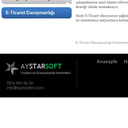
çalışmalarının nasıl idame edilece
desteği olarak sunmaktayız.
E-Ticaret Danışmanlığı
Sizde E-Ticaret dünyasının sağla
ile ürünlerinizi milyonlarca kull
E-Ticaret Danışmanlığı hizmetimiz
Anasayfa
H